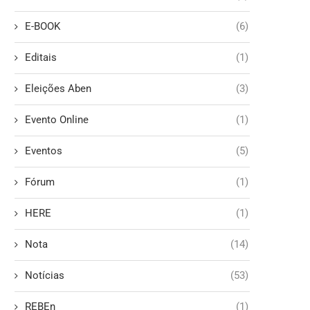
E-BOOK
(6)
Editais
(1)
Eleições Aben
(3)
Evento Online
(1)
Eventos
(5)
Fórum
(1)
HERE
(1)
Nota
(14)
Notícias
(53)
REBEn
(1)