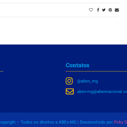
Contatos
@aben_mg
aben-mg@abennacional.or
opyright – Todos os direitos a ABEn-MG | Desenvolvido por
Poky S