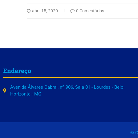
abril 15, 2020
0 Comentários
Endereço
Avenida Álvares Cabral, nº 906, Sala 01 - Lourdes - Belo
Horizonte - MG
© C